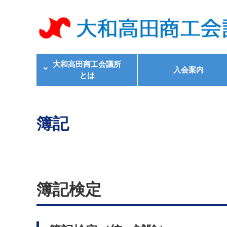
大和高田商工会議所
入会案内
とは
簿記
簿記検定