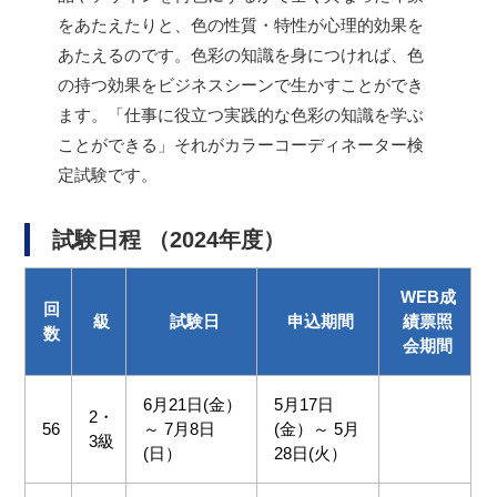
をあたえたりと、色の性質・特性が心理的効果を
あたえるのです。色彩の知識を身につければ、色
の持つ効果をビジネスシーンで生かすことができ
ます。「仕事に役立つ実践的な色彩の知識を学ぶ
ことができる」それがカラーコーディネーター検
定試験です。
試験日程 （2024年度）
WEB成
回
級
試験日
申込期間
績票照
数
会期間
6月21日(金）
5月17日
2・
56
～ 7月8日
(金）～ 5月
3級
(日）
28日(火）